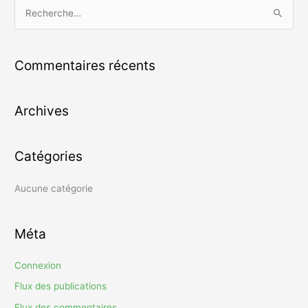
R
e
c
Commentaires récents
h
e
Archives
r
c
h
Catégories
e
r
Aucune catégorie
:
Méta
Connexion
Flux des publications
Flux des commentaires