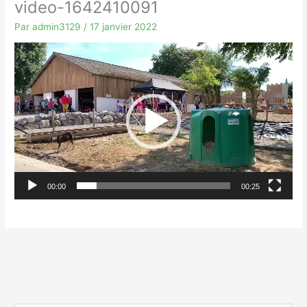
video-1642410091
Par
admin3129
/
17 janvier 2022
Lecteur
vidéo
00:00
00:25