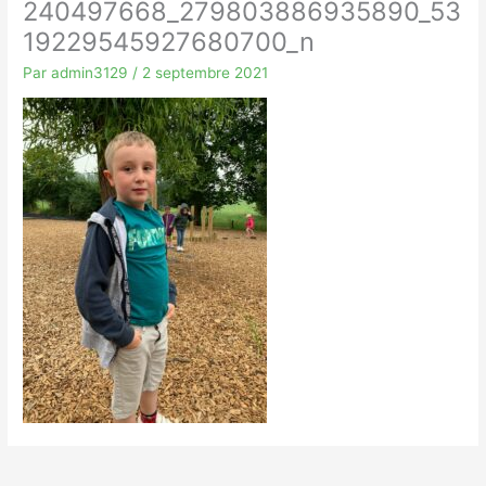
240497668_279803886935890_53
19229545927680700_n
Par
admin3129
/
2 septembre 2021