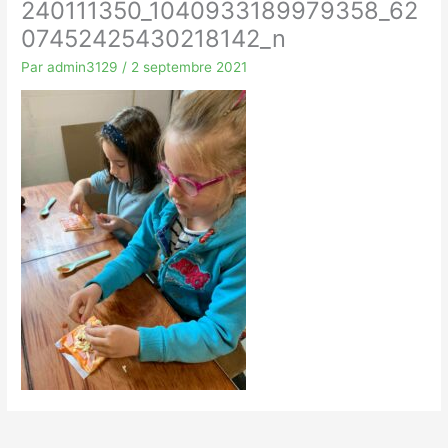
240111350_1040933189979358_62
07452425430218142_n
Par
admin3129
/
2 septembre 2021