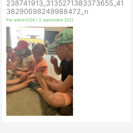
238741913_3135271383373655_41
38290698249988472_n
Par
admin3129
/
2 septembre 2021