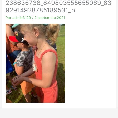
238636738_849803555655069_83
92914928785189531_n
Par
admin3129
/
2 septembre 2021