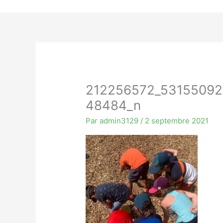
212256572_5315509
48484_n
Par
admin3129
/
2 septembre 2021