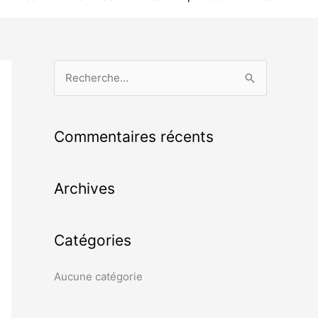
R
e
c
Commentaires récents
h
e
Archives
r
c
h
Catégories
e
r
Aucune catégorie
: